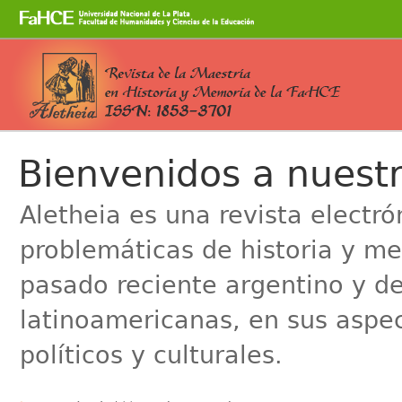
Cambiar
a
contenido.
|
Saltar
a
Secciones
navegación
Bienvenidos a nuestr
Aletheia es una revista electr
problemáticas de historia y me
pasado reciente argentino y de
latinoamericanas, en sus aspe
políticos y culturales.