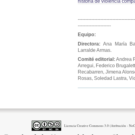
historia de violencia comp
-------------------------------------
----------------------
Equipo:
Directora:
Ana María Bar
Larralde Armas.
Comité editorial:
Andrea R
Arregui, Federico Brugalet
Recabarren, Jimena Alonso,
Rosas, Soledad Lastra, Vi
Acciones
de
Documento
Licencia Creative Commons 3.0 (Atribución - NoCo