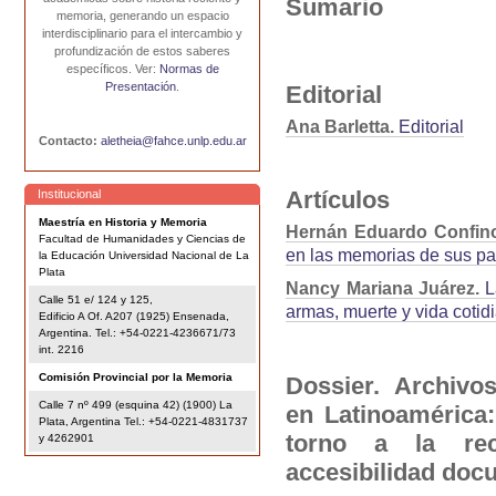
Sumario
memoria, generando un espacio
interdisciplinario para el intercambio y
profundización de estos saberes
específicos. Ver:
Normas de
Presentación
.
Editorial
Ana Barletta.
Editorial
Contacto:
aletheia@fahce.unlp.edu.ar
Artículos
Institucional
Maestría en Historia y Memoria
Hernán Eduardo Confin
Facultad de Humanidades y Ciencias de
en las memorias de sus par
la Educación Universidad Nacional de La
Plata
Nancy Mariana Juárez.
La
Calle 51 e/ 124 y 125,
armas, muerte y vida cotid
Edificio A Of. A207 (1925) Ensenada,
Argentina. Tel.: +54-0221-4236671/73
int. 2216
Comisión Provincial por la Memoria
Dossier.
Archivo
Calle 7 nº 499 (esquina 42) (1900) La
en Latinoamérica
Plata, Argentina Tel.: +54-0221-4831737
torno a la rec
y 4262901
accesibilidad doc