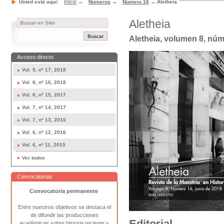
Inicio
Usted está aquí:
→
Números
→
Número 16
→
Aletheia
Aletheia
Aletheia, volumen 8, núm
Acceso directo
Vol. 9, nº 17, 2018
Vol. 8, nº 16, 2018
Vol. 8, nº 15, 2017
Vol. 7, nº 14, 2017
Vol. 7, nº 13, 2016
Vol. 6, nº 12, 2016
Vol. 6, nº 11, 2015
Ver todos
Convocatorias
Convocatoria permanente
Entre nuestros objetivos se destaca el
de difundir las producciones
E
ditorial
académicas sobre historia reciente y