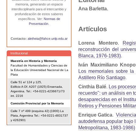
memoria, generando un espacio
Ana Barletta.
interdisciplinario para el intercambio y
profundización de estos saberes
específicos. Ver:
Normas de
Presentación
.
Artículos
Contacto:
aletheia@fahce.unlp.edu.ar
Lorena Montero
.
Regis
reconstrucción del univer
Institucional
Blanca, 1976-1983)
.
Maestría en Historia y Memoria
Iván Maximiliano Knopo
Facultad de Humanidades y Ciencias de
la Educación Universidad Nacional de La
Los memoriales sobre la 
Plata
Astillero Río Santiago
.
Calle 51 e/ 124 y 125,
Cinthia Balé
.
Los proceso
Edificio A Of. A207 (1925) Ensenada,
Argentina. Tel.: +54-0221-4236671/73
recuerdo": un análisis en 
int. 2216
desaparecidas en el Instit
Comisión Provincial por la Memoria
Retiros y Pensiones Milita
Calle 7 nº 499 (esquina 42) (1900) La
Enrique Gatica
.
Violencia
Plata, Argentina Tel.: +54-0221-4831737
y 4262901
autodefensa popular bajo l
Metropolitana, 1983-1986)