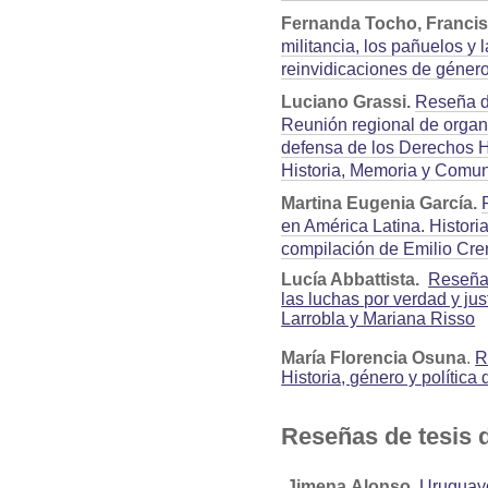
Fernanda Tocho, Franci
militancia, los pañuelos y
reinvidicaciones de género
Luciano Grassi.
Reseña de
Reunión regional de organ
defensa de los Derechos 
Historia, Memoria y Comu
Martina Eugenia García.
en América Latina. Historia
compilación de Emilio Cre
Lucía Abbattista.
Reseña 
las luchas por verdad y j
Larrobla y Mariana Risso
María Florencia Osuna
.
R
Historia, género y política
Reseñas de tesis 
Jimena Alonso
.
Uruguayo