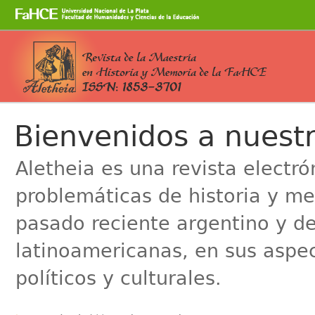
Cambiar
a
contenido.
|
Saltar
a
Secciones
navegación
Bienvenidos a nuestr
Aletheia es una revista electr
problemáticas de historia y me
pasado reciente argentino y de
latinoamericanas, en sus aspe
políticos y culturales.