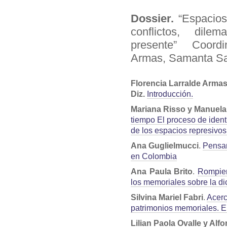
Dossier.
“Espacios
conflictos, dil
presente” Coordi
Armas, Samanta Sal
Florencia Larralde Armas
Diz.
Introducción.
Mariana Risso y Manuel
tiempo El proceso de ident
de los espacios represivos
Ana Guglielmucci
.
Pensar
en Colombia
Ana Paula Brito
.
Rompiend
los memoriales sobre la di
Silvina Mariel Fabri
.
Acerc
patrimonios memoriales. E
Lilian Paola Ovalle y Alf