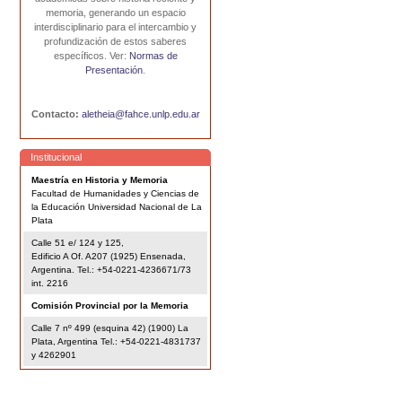
memoria, generando un espacio
interdisciplinario para el intercambio y
profundización de estos saberes
específicos. Ver:
Normas de
Presentación
.
Contacto:
aletheia@fahce.unlp.edu.ar
Institucional
Maestría en Historia y Memoria
Facultad de Humanidades y Ciencias de
la Educación Universidad Nacional de La
Plata
Calle 51 e/ 124 y 125,
Edificio A Of. A207 (1925) Ensenada,
Argentina. Tel.: +54-0221-4236671/73
int. 2216
Comisión Provincial por la Memoria
Calle 7 nº 499 (esquina 42) (1900) La
Plata, Argentina Tel.: +54-0221-4831737
y 4262901