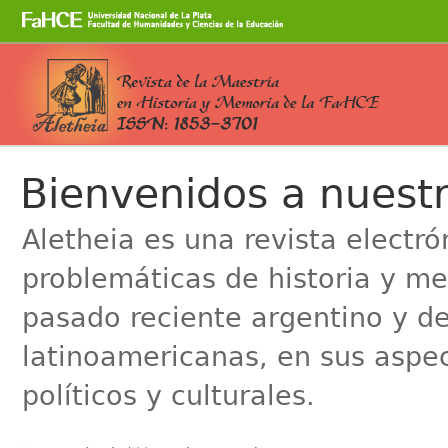
Cambiar
a
contenido.
|
Saltar
a
Secciones
navegación
Bienvenidos a nuestr
Aletheia es una revista electr
problemáticas de historia y me
pasado reciente argentino y de
latinoamericanas, en sus aspe
políticos y culturales.