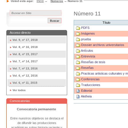
Inicio
Usted está aquí:
→
Números
→
Número 11
Número 11
Título
PDFS
Acceso directo
Imágenes
prueba
Vol. 9, nº 17, 2018
Dossier archivos universitarios
Vol. 8, nº 16, 2018
Artículos
Vol. 8, nº 15, 2017
Entrevista
Vol. 7, nº 14, 2017
Reseñas de tesis
Reseñas
Vol. 7, nº 13, 2016
Practicas artisticas culturales y 
Vol. 6, nº 12, 2016
Conferencias
Vol. 6, nº 11, 2015
Traducciones
Ver todos
Editorial
Aletheia
Convocatorias
Acciones
de
Convocatoria permanente
Documento
Entre nuestros objetivos se destaca el
de difundir las producciones
académicas sobre historia reciente y