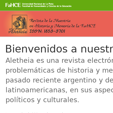
Cambiar
a
contenido.
|
Saltar
a
Secciones
navegación
Bienvenidos a nuestr
Aletheia es una revista electr
problemáticas de historia y me
pasado reciente argentino y de
latinoamericanas, en sus aspe
políticos y culturales.