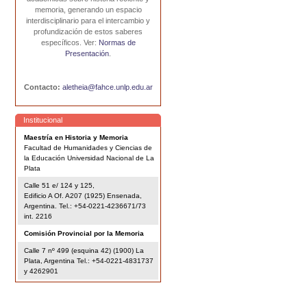
memoria, generando un espacio
interdisciplinario para el intercambio y
profundización de estos saberes
específicos. Ver:
Normas de
Presentación
.
Contacto:
aletheia@fahce.unlp.edu.ar
Institucional
Maestría en Historia y Memoria
Facultad de Humanidades y Ciencias de
la Educación Universidad Nacional de La
Plata
Calle 51 e/ 124 y 125,
Edificio A Of. A207 (1925) Ensenada,
Argentina. Tel.: +54-0221-4236671/73
int. 2216
Comisión Provincial por la Memoria
Calle 7 nº 499 (esquina 42) (1900) La
Plata, Argentina Tel.: +54-0221-4831737
y 4262901