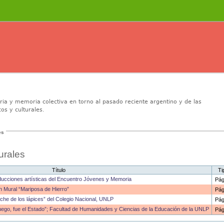
oria y memoria colectiva en torno al pasado reciente argentino y de las
os y culturales.
es
turales
Título
Ti
ducciones artísticas del Encuentro Jóvenes y Memoria
Pág
n Mural “Mariposa de Hierro”
Pág
he de los lápices” del Colegio Nacional, UNLP
Pág
ego, fue el Estado”; Facultad de Humanidades y Ciencias de la Educación de la UNLP
Pág