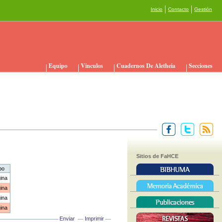
Inicio
Contacto
Gestión
Equipo
Vinculos
Cuadernos De Aletheia
Secciones
Sitios de FaHCE
po
ina
ina
ina
ina
Enviar
Imprimir