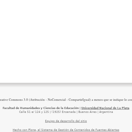
reative Commons 3.0 (Atribución - NoComercial - CompartirIgual) a menos que se indique lo con
Facultad de Humanidades y Ciencias de la Educación |
Universidad Nacional de La Plata
Calle 51 e/ 124 y 125 | (1925) Ensenada | Buenos Aires | Argentina
Equipo de desarrollo del sitio
Hecho con Plone, el Sistema de Gestión de Contenidos de Fuentes Abiertas