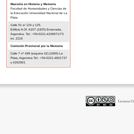
Maestría en Historia y Memoria
Facultad de Humanidades y Ciencias de
la Educación Universidad Nacional de La
Plata
Calle 51 e/ 124 y 125,
Edificio A Of. A207 (1925) Ensenada,
Argentina. Tel.: +54-0221-4236671/73
int. 2216
Comisión Provincial por la Memoria
Calle 7 nº 499 (esquina 42) (1900) La
Plata, Argentina Tel.: +54-0221-4831737
y 4262901
Licencia C