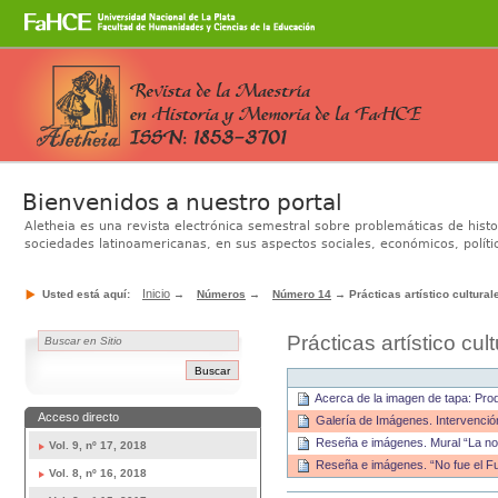
Cambiar
a
contenido.
|
Saltar
a
Secciones
navegación
Bienvenidos a nuestro portal
Aletheia es una revista electrónica semestral sobre problemáticas de hist
sociedades latinoamericanas, en sus aspectos sociales, económicos, polític
Inicio
Usted está aquí:
→
Números
→
Número 14
→
Prácticas artístico cultural
Prácticas artístico cul
Acerca de la imagen de tapa: Pro
Acceso directo
Galería de Imágenes. Intervenció
Reseña e imágenes. Mural “La noc
Vol. 9, nº 17, 2018
Reseña e imágenes. “No fue el Fu
Vol. 8, nº 16, 2018