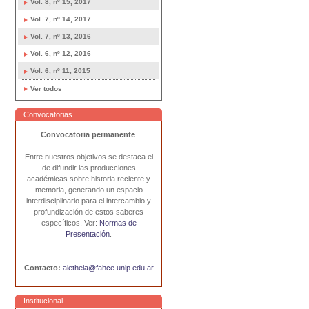
Acciones
Vol. 8, nº 15, 2017
de
Vol. 7, nº 14, 2017
Documento
Vol. 7, nº 13, 2016
Vol. 6, nº 12, 2016
Vol. 6, nº 11, 2015
Ver todos
Convocatorias
Convocatoria permanente
Entre nuestros objetivos se destaca el
de difundir las producciones
académicas sobre historia reciente y
memoria, generando un espacio
interdisciplinario para el intercambio y
profundización de estos saberes
específicos. Ver:
Normas de
Presentación
.
Contacto:
aletheia@fahce.unlp.edu.ar
Institucional