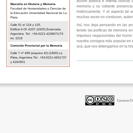
acción pública e intenta colocar
Maestría en Historia y Memoria
memoria y su rutilante presenc
Facultad de Humanidades y Ciencias de
históricamente. Y el aspecto tal 
la Educación Universidad Nacional de La
muchas veces no conducen, automá
Plata
Así, nos deja pensando en las po
Calle 51 e/ 124 y 125,
Edificio A Of. A207 (1925) Ensenada,
tenido las políticas de memoria e
Argentina. Tel.: +54-0221-4236671/73
impulsos negacionistas del horror
int. 2216
nuestra consigna más popular en 
Comisión Provincial por la Memoria
acá, que nos detengamos en la his
Calle 7 nº 499 (esquina 42) (1900) La
Plata, Argentina Tel.: +54-0221-4831737
y 4262901
Acciones
de
Documento
Licencia C