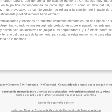
 un origen para lo que denomina “políticas de memoria”. Un aspecto muy interes
ia en la política contemporánea no como algo dado o como un dato natural
vez más provocativo de su intervención se refiera a la cuestión del impacto de e
ticamente y definitivamente hacia el “bien”.
tencialidades y tensiones de nuestros esfuerzos memoriales, en una época de i
n Argentina, cuando vemos resurgir interpretaciones sobre el pasado reciente qu
 y disminuyen las iniciativas de juzgar a los perpetradores. ¿Qué efecto podrá se
el terreno del para qué de la memoria, para conjurar estas memorias no deseada
toria de la memoria.
reative Commons 3.0 (Atribución - NoComercial - CompartirIgual) a menos que se indique lo con
Facultad de Humanidades y Ciencias de la Educación |
Universidad Nacional de La Plata
Calle 51 e/ 124 y 125 | (1925) Ensenada | Buenos Aires | Argentina
Equipo de desarrollo del sitio
Hecho con Plone, el Sistema de Gestión de Contenidos de Fuentes Abiertas