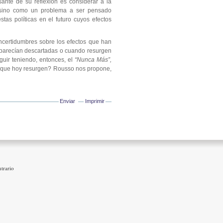
ante de su reflexión es considerar a la
, sino como un problema a ser pensado
stas políticas en el futuro cuyos efectos
ncertidumbres sobre los efectos que han
e parecían descartadas o cuando resurgen
guir teniendo, entonces, el
“Nunca Más”,
s que hoy resurgen? Rousso nos propone,
Enviar
Imprimir
trario