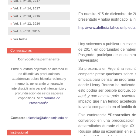
Vol. 8, nº 15, 2017
Vol. 7, nº 14, 2017
En nuestro N°5 de diciembre de 20
Vol. 7, nº 13, 2016
presentado y había justificado la i
Vol. 6, nº 12, 2016
http://www.aletheia.fahce.unlp.ed
Vol. 6, nº 11, 2015
Ver todos
Hoy volvemos a publicar un texto s
de 2017, en oportunidad de haberno
Convocatorias
Posgrado, participar de encuentro
Convocatoria permanente
Universidad.
Su presencia en Argentina resul
Entre nuestros objetivos se destaca el
compartir preocupaciones sobre e
de difundir las producciones
académicas sobre historia reciente y
empatía para pensar un programa d
memoria, generando un espacio
donde Henry Rousso ha radicado su
interdisciplinario para el intercambio y
esto podría ser posible porque, c
profundización de estos saberes
aquí, y que en este país –ustedes 
específicos. Ver:
Normas de
impacto que han tenido acontecimi
Presentación
.
travesía compartida en el ámbito d
Esta conferencia
“Desarrollos de
Contacto:
aletheia@fahce.unlp.edu.ar
convertido en una preocupación in
desarrolladas durante el siglo XX
Rousso sitúa su expansión en el co
Institucional