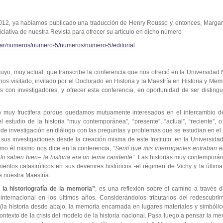
12, ya habíamos publicado una traducción de Henry Rousso y, entonces, Margarit
niciativa de nuestra Revista para ofrecer su artículo en dicho número
u.ar/numeros/numero-5/numeros/numero-5/editorial
uyo, muy actual, que transcribe la conferencia que nos ofreció en la Universidad
s visitado, invitado por el Doctorado en Historia y la Maestría en Historia y Me
s con investigadores, y ofrecer esta conferencia, en oportunidad de ser distin
tó muy fructífera porque quedamos mutuamente interesados en el intercambio d
l estudio de la historia “muy contemporánea”, “presente”, “actual”, “reciente”
e investigación en diálogo con las preguntas y problemas que se estudian en el I
s investigaciones desde la creación misma de este Instituto, en la Universidad
omo él mismo nos dice en la conferencia,
“Sentí que mis interrogantes entraban 
lo saben bien– la historia era un tema candente”.
Las historias muy contemporáne
entos catastróficos en sus devenires históricos -el régimen de Vichy y la última
e nuestra Maestría.
 la historiografía de la memoria”
, es una reflexión sobre el camino a través 
ternacional en los últimos años. Considerándolos tributarios del redescubrimie
 (la historia desde abajo, la memoria encarnada en lugares materiales y simbóli
ntexto de la crisis del modelo de la historia nacional. Pasa luego a pensar la m