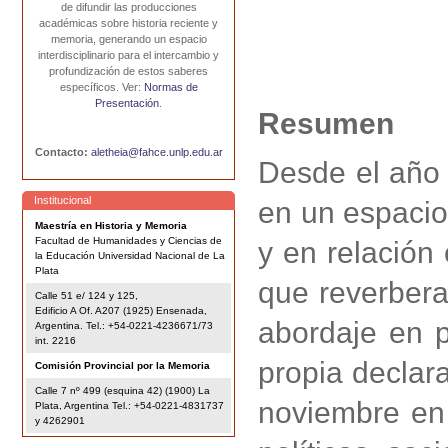
de difundir las producciones
académicas sobre historia reciente y
memoria, generando un espacio
interdisciplinario para el intercambio y
profundización de estos saberes
específicos. Ver:
Normas de
Presentación
.
Resumen
Contacto:
aletheia@fahce.unlp.edu.ar
Desde el año 
Institucional
en un espacio 
Maestría en Historia y Memoria
Facultad de Humanidades y Ciencias de
y en relación
la Educación Universidad Nacional de La
Plata
que reverbera
Calle 51 e/ 124 y 125,
Edificio A Of. A207 (1925) Ensenada,
abordaje en p
Argentina. Tel.: +54-0221-4236671/73
int. 2216
propia declar
Comisión Provincial por la Memoria
Calle 7 nº 499 (esquina 42) (1900) La
noviembre en 
Plata, Argentina Tel.: +54-0221-4831737
y 4262901