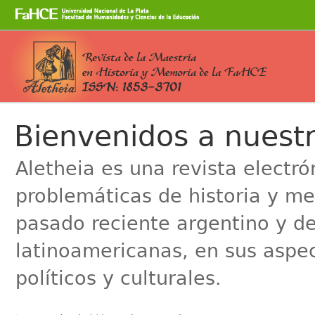
Cambiar
a
contenido.
|
Saltar
a
Secciones
navegación
Bienvenidos a nuestr
Aletheia es una revista electr
problemáticas de historia y me
pasado reciente argentino y de
latinoamericanas, en sus aspe
políticos y culturales.