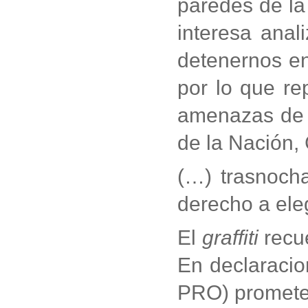
paredes de la
interesa anal
detenernos en
por lo que re
amenazas de b
de la Nación, 
(…) trasnoch
derecho a eleg
El
graffiti
recue
En declaracion
PRO) promete 