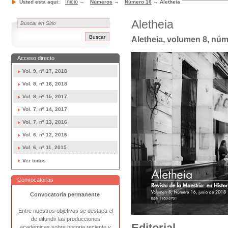
Inicio
Usted está aquí:
→
Números
→
Número 16
→
Aletheia
Aletheia
Aletheia, volumen 8, núm
Acceso directo
Vol. 9, nº 17, 2018
Vol. 8, nº 16, 2018
Vol. 8, nº 15, 2017
Vol. 7, nº 14, 2017
Vol. 7, nº 13, 2016
Vol. 6, nº 12, 2016
Vol. 6, nº 11, 2015
Ver todos
Convocatorias
Convocatoria permanente
Entre nuestros objetivos se destaca el
de difundir las producciones
E
ditorial
académicas sobre historia reciente y