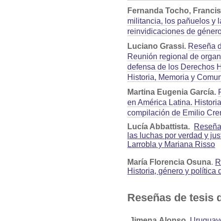
Fernanda Tocho, Franci
militancia, los pañuelos y
reinvidicaciones de género
Luciano Grassi.
Reseña de
Reunión regional de organ
defensa de los Derechos 
Historia, Memoria y Comu
Martina Eugenia García.
en América Latina. Historia
compilación de Emilio Cre
Lucía Abbattista.
Reseña 
las luchas por verdad y j
Larrobla y Mariana Risso
María Florencia Osuna
.
R
Historia, género y política
Reseñas de tesis 
Jimena Alonso
.
Uruguayo