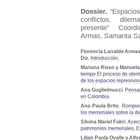
Dossier.
“Espacios
conflictos, dil
presente” Coordi
Armas, Samanta Sal
Florencia Larralde Armas
Diz.
Introducción.
Mariana Risso y Manuel
tiempo El proceso de ident
de los espacios represivos
Ana Guglielmucci
.
Pensar
en Colombia
Ana Paula Brito
.
Rompiend
los memoriales sobre la di
Silvina Mariel Fabri
.
Acerc
patrimonios memoriales. E
Lilian Paola Ovalle y Alf