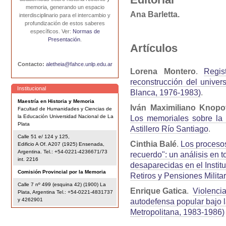
memoria, generando un espacio
Ana Barletta.
interdisciplinario para el intercambio y
profundización de estos saberes
específicos. Ver:
Normas de
Presentación
.
Artículos
Contacto:
aletheia@fahce.unlp.edu.ar
Lorena Montero
.
Regis
reconstrucción del univer
Institucional
Blanca, 1976-1983)
.
Maestría en Historia y Memoria
Iván Maximiliano Knopo
Facultad de Humanidades y Ciencias de
la Educación Universidad Nacional de La
Los memoriales sobre la 
Plata
Astillero Río Santiago
.
Calle 51 e/ 124 y 125,
Cinthia Balé
.
Los proceso
Edificio A Of. A207 (1925) Ensenada,
Argentina. Tel.: +54-0221-4236671/73
recuerdo": un análisis en 
int. 2216
desaparecidas en el Instit
Comisión Provincial por la Memoria
Retiros y Pensiones Milita
Calle 7 nº 499 (esquina 42) (1900) La
Enrique Gatica
.
Violencia
Plata, Argentina Tel.: +54-0221-4831737
y 4262901
autodefensa popular bajo l
Metropolitana, 1983-1986)