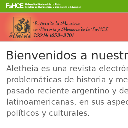
Cambiar
a
contenido.
|
Saltar
a
Secciones
navegación
Bienvenidos a nuestr
Aletheia es una revista electr
problemáticas de historia y me
pasado reciente argentino y de
latinoamericanas, en sus aspe
políticos y culturales.