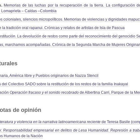
a
.
Memorias de las luchas por la recuperación de la tierra. La configuración de 
 Lomaprieta – Caldas –Colombia
os coloniales, silencios micropolíticos. Memorias de violencias y dignidades mapu
 la tradición oral rapanui. Crónicas y relatos de artistas de Isla de Pascua
estitución. La devolución de restos como parte del reconocimiento del genocidio 
s, marchamos acompañadas. Crónica de la Segunda Marcha de Mujeres Originar
turales
naria, América libre y Pueblos originarios de Nazza Stencil
s del Colectivo SADO sobre la restitución de los restos de la familia Inakayal
lación
Operación fracaso y el sonido recobrado
de Albertina Carri, Parque de la M
otas de opinión
iteratura y violencia en la narrativa latinoamericana reciente
de Teresa Basile (comp
o:
Responsabilidad empresarial en delitos de Lesa Humanidad. Represión a traba
chos Humanos de la Nación