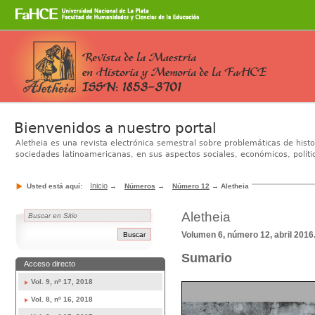
Cambiar
a
contenido.
|
Saltar
a
Secciones
navegación
Bienvenidos a nuestro portal
Aletheia es una revista electrónica semestral sobre problemáticas de hist
sociedades latinoamericanas, en sus aspectos sociales, económicos, polític
Inicio
Usted está aquí:
→
Números
→
Número 12
→
Aletheia
Aletheia
Volumen 6, número 12, abril 201
Sumario
Acceso directo
Vol. 9, nº 17, 2018
Vol. 8, nº 16, 2018