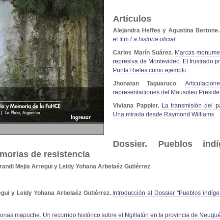
Artículos
Alejandra Heffes y Agustina Bertone
el film
La historia oficial
Carlos Marín Suárez.
Marcas monument
represiva de Montevideo. El frustrado p
Punta Rieles como ejemplo.
Jhonatan Taguaruco
.
Articulaci
representaciones del Mausoleo Presiden
Viviana Pappier.
La transmisión del p
Una mirada desde Raymond Williams.
Dossier. Pueblos indí
emorias de resistencia
andi Mejia Arregui y Leidy Yohana Arbelaéz Gutiérrez
egui y Leidy Yohana Arbelaéz Gutiérrez.
Introducción
al Dossier "Pueblos indíge
orias mapuche. Un recorrido histórico sobre el Ngillatún en la provincia de Neuqu