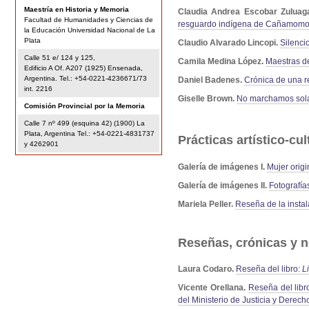
Maestría en Historia y Memoria
Claudia Andrea Escobar Zuluag
Facultad de Humanidades y Ciencias de
resguardo indígena de Cañamomo
la Educación Universidad Nacional de La
Plata
Claudio Alvarado Lincopi.
Silenci
Calle 51 e/ 124 y 125,
Camila Medina López.
Maestras de
Edificio A Of. A207 (1925) Ensenada,
Argentina. Tel.: +54-0221-4236671/73
Daniel Badenes.
Crónica de una r
int. 2216
Giselle Brown.
No marchamos sola
Comisión Provincial por la Memoria
Calle 7 nº 499 (esquina 42) (1900) La
Plata, Argentina Tel.: +54-0221-4831737
Prácticas artístico-cul
y 4262901
Galería de imágenes I.
Mujer origi
Galería de imágenes II.
Fotografía
Mariela Peller.
Reseña de la insta
Reseñas, crónicas y n
Laura Codaro.
Reseña del libro:
L
Vicente Orellana.
Reseña del libr
del Ministerio de Justicia y Dere