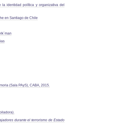
la identidad política y organizativa del
che en Santiago de Chile
Selk´man
ias
emoria (Sala PAyS), CABA, 2015.
iladora).
jadores durante el terrorismo de Estado