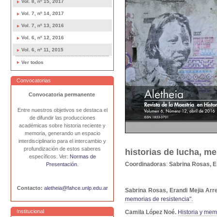
Vol. 8, nº 15, 2017
Vol. 7, nº 14, 2017
Vol. 7, nº 13, 2016
Vol. 6, nº 12, 2016
Vol. 6, nº 11, 2015
Ver todos
Convocatorias
Convocatoria permanente
Entre nuestros objetivos se destaca el
de difundir las producciones
académicas sobre historia reciente y
memoria, generando un espacio
interdisciplinario para el intercambio y
profundización de estos saberes
historias de lucha, m
específicos. Ver:
Normas de
Coordinadoras
:
Sabrina Rosas, Er
Presentación
.
Contacto:
aletheia@fahce.unlp.edu.ar
Sabrina Rosas, Erandi Mejia Arr
memorias de resistencia".
Institucional
Camila López Noé.
Historia y mem