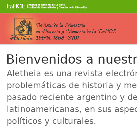
Cambiar
a
contenido.
|
Saltar
a
Secciones
navegación
Bienvenidos a nuestr
Aletheia es una revista electr
problemáticas de historia y me
pasado reciente argentino y de
latinoamericanas, en sus aspe
políticos y culturales.