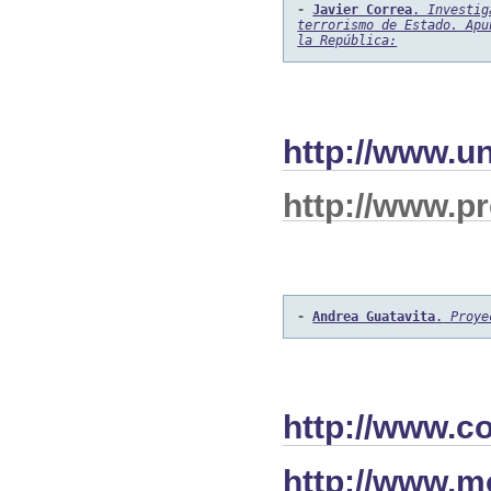
- 
Javier Correa
. 
Investig
terrorismo de Estado. Apu
la República:
http://www.u
http://www.p
- 
Andrea Guatavita
.
Proye
http://www.c
http://www.m