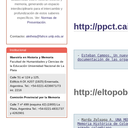
memoria, generando un espacio
interdisciplinario para el intercambio y
profundización de estos saberes
específicos. Ver:
Normas de
Presentación
.
http://ppct.c
Contacto:
aletheia@fahce.unlp.edu.ar
Institucional
- 
Esteban Campos. Un nuev
Maestría en Historia y Memoria
documentación de las orga
Facultad de Humanidades y Ciencias de
la Educación Universidad Nacional de La
Plata
Calle 51 e/ 124 y 125,
Edificio A Of. A207 (1925) Ensenada,
Argentina. Tel.: +54-0221-4236671/73
http://eltopo
int. 2216
Comisión Provincial por la Memoria
Calle 7 nº 499 (esquina 42) (1900) La
Plata, Argentina Tel.: +54-0221-4831737
y 4262901
- 
Marda Zuluaga A.
 UNA ME
Memoria Histórica de Colo
armado colombiano.