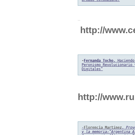
http://www.c
-
Fernanda Tocho.
 Haciendo
Peronismo Revolucionario 
Digitales”
http://www.r
-
Florencia Martínez
.
 Proy
y la memoria:“Argentina A